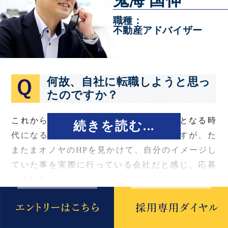
鬼海 国伸
職種
不動産アドバイザー
何故、自社に転職しようと思っ
たのですか？
これからは中古住宅やリフォームが中心となる時
続きを読む...
代になるのではないかと感じていたのですが、た
またまオノヤのHPを見かけて、自分のイメージし
ていた事を実際に行っている会社だと感じ、応募
しました。
転職にあたって不安なことはあ
りましたか？