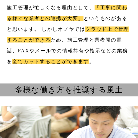
施工管理が忙しくなる理由として、
「工事に関わ
る様々な業者との連携が大変」
というものがある
と思います。
しかしオノヤでは
クラウド上で管理
することができる
ため、施工管理と業者間の電
話、FAXやメールでの情報共有や指示などの業務
を
全てカットすることができます
。
多様な働き方を推奨する風土