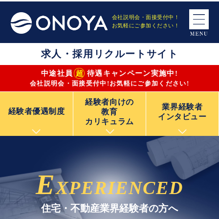
会社説明会・面接受付中！
お気軽にご参加ください！
求人・採用リクルートサイト
超
中途社員
待遇キャンペーン実施中!
会社説明会・面接受付中!お気軽にご参加ください!
経験者向けの
業界経験者
経験者優遇制度
教育
インタビュー
カリキュラム
E
XPERIENCED
住宅・不動産業界経験者の方へ