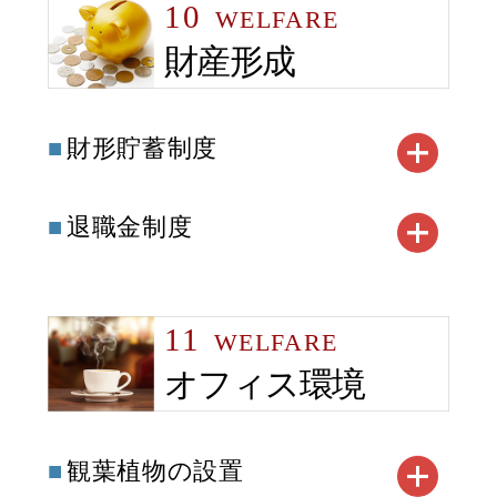
10
WELFARE
財産形成
財形貯蓄制度
退職金制度
11
WELFARE
オフィス環境
観葉植物の設置