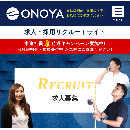
会社説明会・面接受付中！
お気軽にご参加ください！
求人・採用リクルートサイト
超
中途社員
待遇キャンペーン実施中!
仕事内容
募集要項詳細
エントリーフォーム
会社説明会・面接受付中!お気軽にご参加ください!
R
ECRUIT
求人募集