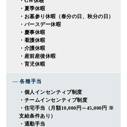
・GW休暇
お客様の理想や想いを汲み取って、
・夏季休暇
上質で豊かなライフスタイルを
・お墓参り休暇（春分の日、秋分の日）
提供する提案型のスタイルです。
・バースデー休暇
今まで様々な制限があり提案できなかった
・慶事休暇
アイディアも、オノヤでなら実現可能の
・看護休暇
チャンスです！裁量権のある環境で、
・介護休暇
あなたのアイディアを形にしませんか？
・産前産後休暇
・育児休暇
◆ オノヤってどんな会社◆
━━━━━━━━━━━━━━━━
各種手当
―〈 実績 〉―
・個人インセンティブ制度
・リフォーム売上15年連続東北No.1
・チームインセンティブ制度
・成長率毎年110%更新中！
・住宅手当（月額10,000円～45,000円 ※
・デザインコンテスト全国1位7冠
支給条件あり）
・通勤手当
―〈 社風・プライベート 〉―