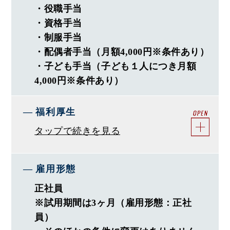
・役職手当
・とにかく仲が良い会社！
・資格手当
∟気の合う仲間とプライベートも充実
・制服手当
・年に3回は全社員が大集合！
・配偶者手当（月額4,000円※条件あり）
∟旅館で忘年会・大運動会・歓迎会
・子ども手当（子ども１人につき月額
・長期連休は7日以上お休み
4,000円※条件あり）
∟住宅業界では珍しい大型連休有
福利厚生
―〈 評価・働き方 〉―
タップで続きを見る
・ガラス張りの評価制度→給与反映
・デジタルシフト戦略推進中で業務効率化
雇用形態
＜モデル年収＞
正社員
・中途2年目（前職住宅営業）：480万円程度
※試用期間は3ヶ月（雇用形態：正社
・中途5年目（前職住宅施工管理）：600万円程度
員）