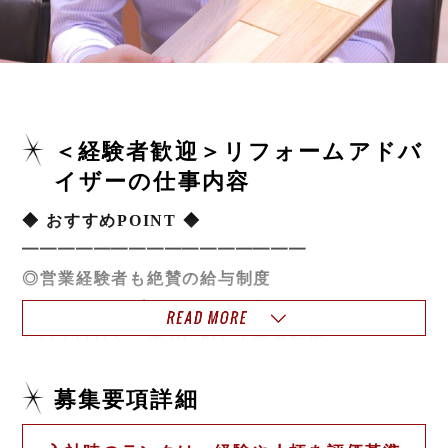
＜経験者歓迎＞リフォームアドバ
イザーの仕事内容
◆ おすすめPOINT ◆
━━━━━━━━━━━━━━━━
◎営業経験者も絶賛の給与制度
インセンティブでやりがいを得られる
だけではなく、実力に応じて基本給を
上げることも、もちろん可能！
安定した収入を得られる仕組みです。
募集要項詳細