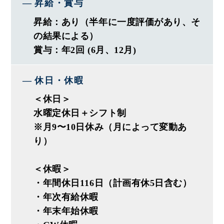
昇給・賞与
・設計、コーディネート
昇給：あり（半年に一度評価があり、そ
・施工管理
の結果による）
・アフターフォロー
賞与：年2回 (6月、12月)
◎リフォーム売上15年連続No,1の実績
休日・休暇
◎完全反響営業で押し売りなし
◎1か月で5～7件程携わります
＜休日＞
∟対応エリアは30分圏内！
水曜定休日＋シフト制
※月9〜10日休み（月によって変動あ
∟期間は短くて1か月程、長くて1年程
り）
∟大規模改修はJV制度採用
＜休暇＞
当社が行うのは家というハコを造る
・年間休日116日（計画有休5日含む）
のではなく、暮らしをつくる
・年次有給休暇
「ライフスタイル提案」です。
・年末年始休暇
おしゃれな家を設計するのではなく