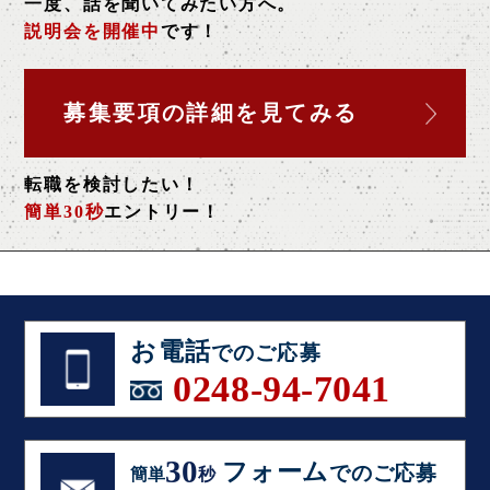
一度、話を聞いてみたい方へ。
説明会を開催中
です！
募集要項の詳細を
見てみる
転職を検討したい！
簡単30秒
エントリー！
お電話
でのご応募
0248-94-7041
30
フォーム
でのご応募
簡単
秒