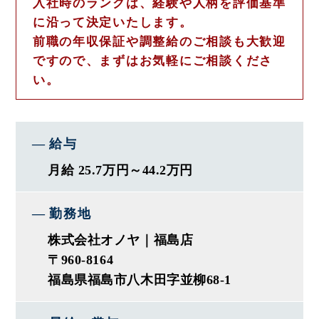
入社時のランクは、経験や人柄を評価基準
◎実力主義の評価制度
に沿って決定いたします。
年齢・職歴に関わらず実力を評価。
前職の年収保証や調整給のご相談も大歓迎
30代取締役や入社3年目でリーダー
ですので、まずはお気軽にご相談くださ
6年目で店長など、早期活躍者多数在籍！
い。
出店計画も続々と控えているので、
上のポストに就きやすいです！
給与
◎プライベートと両立しやすい
定休日＋シフト制で休みは自分次第！
月給 25.7万円～44.2万円
大型連休はしっかり休めて家族と過ごせます。
勤務地
◆ 仕事内容 ◆
株式会社オノヤ｜福島店
━━━━━━━━━━━━━━━━
〒960-8164
一般住宅を中心に、下記の業務を
福島県福島市八木田字並柳68-1
一貫してお任せします。
・ヒアリング