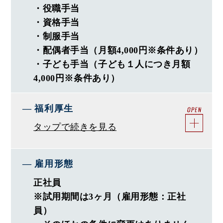
・役職手当
・とにかく仲が良い会社！
・資格手当
∟気の合う仲間とプライベートも充実
・制服手当
・年に3回は全社員が大集合！
・配偶者手当（月額4,000円※条件あり）
∟旅館で忘年会・大運動会・歓迎会
・子ども手当（子ども１人につき月額
・長期連休は7日以上お休み
4,000円※条件あり）
∟住宅業界では珍しい大型連休有
福利厚生
―〈 評価・働き方 〉―
タップで続きを見る
・ガラス張りの評価制度→給与反映
・デジタルシフト戦略推進中で業務効率化
雇用形態
＜モデル年収＞
正社員
・中途2年目（前職住宅営業）：480万円程度
※試用期間は3ヶ月（雇用形態：正社
・中途5年目（前職住宅施工管理）：600万円程度
員）