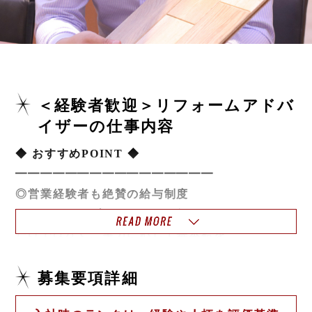
＜経験者歓迎＞リフォームアドバ
イザーの仕事内容
◆ おすすめPOINT ◆
━━━━━━━━━━━━━━━━
◎営業経験者も絶賛の給与制度
インセンティブでやりがいを得られる
だけではなく、実力に応じて基本給を
上げることも、もちろん可能！
安定した収入を得られる仕組みです。
募集要項詳細