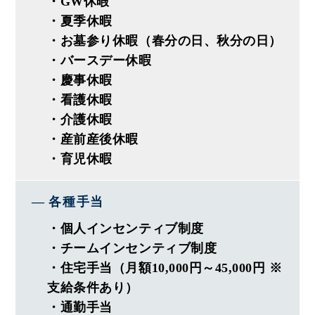
・GW休暇
お客様の理想や想いを汲み取って、
・夏季休暇
上質で豊かなライフスタイルを
・お墓参り休暇（春分の日、秋分の日）
提供する提案型のスタイルです。
・バースデー休暇
今まで様々な制限があり提案できなかった
・慶事休暇
アイディアも、オノヤでなら実現可能の
・看護休暇
チャンスです！裁量権のある環境で、
・介護休暇
あなたのアイディアを形にしませんか？
・産前産後休暇
・育児休暇
◆ オノヤってどんな会社◆
━━━━━━━━━━━━━━━━
各種手当
―〈 実績 〉―
・個人インセンティブ制度
・リフォーム売上15年連続東北No.1
・チームインセンティブ制度
・成長率毎年110%更新中！
・住宅手当（月額10,000円～45,000円 ※
・デザインコンテスト全国1位7冠
支給条件あり）
・通勤手当
―〈 社風・プライベート 〉―