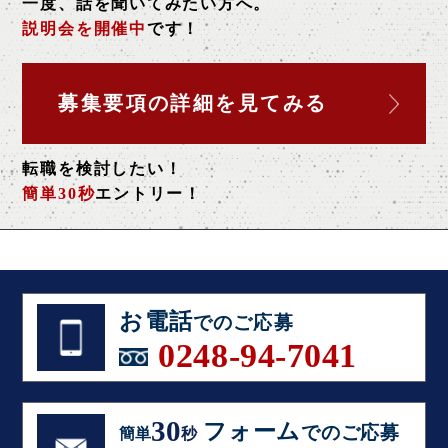
一度、話を聞いてみたい方へ。
説明会を開催中
です！
募集要項の詳細を
見てみる
転職を検討したい！
簡単30秒
エントリー！
お電話
でのご応募
0248-94-7041
30
フォーム
でのご応募
簡単
秒