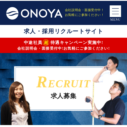
会社説明会・面接受付中！
お気軽にご参加ください！
求人・採用リクルートサイト
超
中途社員
待遇キャンペーン実施中!
仕事内容
募集要項詳細
エントリーフォーム
会社説明会・面接受付中!お気軽にご参加ください!
R
ECRUIT
求人募集