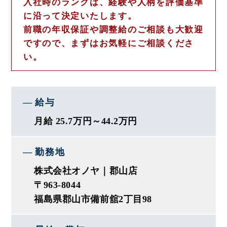
入社時のランクは、経験や人柄を評価基準
◎実力主義の評価制度
に沿って決定いたします。
年齢・職歴に関わらず実力を評価。
前職の年収保証や調整給のご相談も大歓迎
30代取締役や入社3年目でリーダー
ですので、まずはお気軽にご相談くださ
6年目で店長など、早期活躍者多数在籍！
い。
出店計画も続々と控えているので、
上のポストに就きやすいです！
給与
◎プライベートと両立しやすい
定休日＋シフト制で休みは自分次第！
月給 25.7万円～44.2万円
大型連休はしっかり休めて家族と過ごせます。
勤務地
◆ 仕事内容 ◆
株式会社オノヤ｜郡山店
━━━━━━━━━━━━━━━━
〒963-8044
一般住宅を中心に、下記の業務を
福島県郡山市備前舘2丁目98
一貫してお任せします。
・ヒアリング