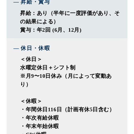
昇給・賞与
・設計、コーディネート
昇給：あり（半年に一度評価があり、そ
・施工管理
の結果による）
・アフターフォロー
賞与：年2回 (6月、12月)
◎リフォーム売上15年連続No,1の実績
休日・休暇
◎完全反響営業で押し売りなし
◎1か月で5～7件程携わります
＜休日＞
∟対応エリアは30分圏内！
水曜定休日＋シフト制
※月9〜10日休み（月によって変動あ
∟期間は短くて1か月程、長くて1年程
り）
∟大規模改修はJV制度採用
＜休暇＞
当社が行うのは家というハコを造る
・年間休日116日（計画有休5日含む）
のではなく、暮らしをつくる
・年次有給休暇
「ライフスタイル提案」です。
・年末年始休暇
おしゃれな家を設計するのではなく